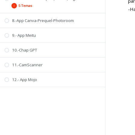
par
5 Temas
-Ha
8.-App Canva-Prequel-Photoroom
Funcionamiento
Ideas de videos
9.- App Meitu
Efecto túnel
Pantalla explicativa
10.-Chap GPT
Musculatura facial
11.-CamScanner
12.- App Mojo