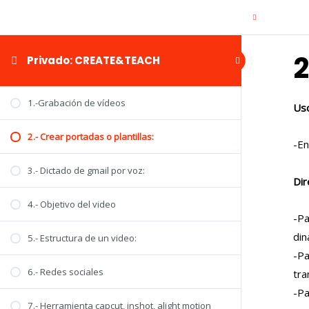
2
Privado: CREATE&TEACH
1.-Grabación de vídeos
Uso
2.- Crear portadas o plantillas:
-En
3.- Dictado de gmail por voz:
Dir
4.- Objetivo del video
-Pa
din
5.- Estructura de un video:
-Pa
6.- Redes sociales
tra
-Pa
7.- Herramienta capcut, inshot, alight motion