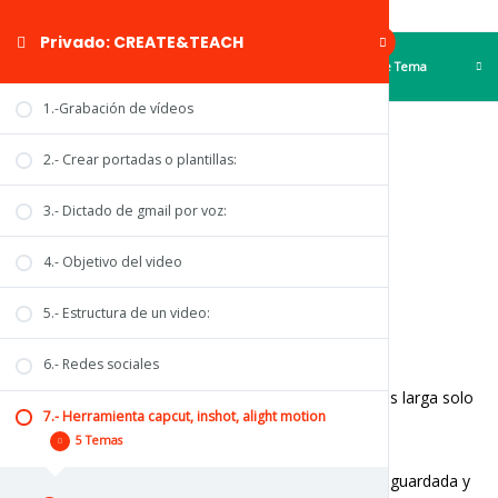
Privado: CREATE&TEACH
TemaAnterior
Siguiente Tema
1.-Grabación de vídeos
2.- Crear portadas o plantillas:
Efecto túnel
3.- Dictado de gmail por voz:
Efecto túnel
1-Entras en instagram
4.- Objetivo del video
Tiras una foto
5.- Estructura de un video:
Tres puntos derecha-dibujar
Seleccionas color negro
6.- Redes sociales
Le das a texto
Escribes una palabra y copias debajo 10 veces. Si es larga solo
7.- Herramienta capcut, inshot, alight motion
una si es corta hasta cuatro veces por línea.
5 Temas
2- Una vez hecho esto lo guardas y descartas.
3- Vuelves a acceder a Instagram, abres la imagen guardada y