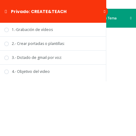
Privado: CREATE&TEACH
TemaAnterior
Siguiente Tema
1.-Grabación de vídeos
2.- Crear portadas o plantillas:
Ideas de videos
3.- Dictado de gmail por voz:
4.- Objetivo del video
5.- Estructura de un video:
6.- Redes sociales
7.- Herramienta capcut, inshot, alight motion
5 Temas