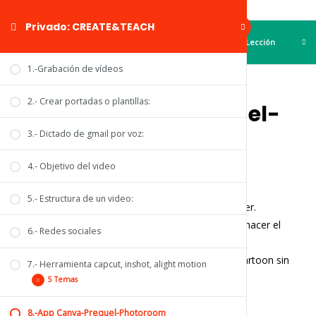
Privado: CREATE&TEACH
LecciónAnterior
Siguiente Lección
1.-Grabación de vídeos
2.- Crear portadas o plantillas:
8.-App Canva-Prequel-
Photoroom
3.- Dictado de gmail por voz:
4.- Objetivo del video
App Canva-Prequel-Photoroom
1-Tirarte una foto
5.- Estructura de un video:
2-Prequel – Cartooon convierte tu foto en un sticker.
3-Photoroom te quita el fondo o capcut y puedes hacer el
6.- Redes sociales
relieve rojo de alrededor de la foto.
4-Abres canva, abres la foto ya con el diseño de cartoon sin
7.- Herramienta capcut, inshot, alight motion
fondo.
5 Temas
-Copias la imagen para tener dos copias.
-Una copia de la foto la cortas la cabeza.
8.-App Canva-Prequel-Photoroom