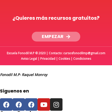
¿Quieres más recursos gratuitos?
EMPEZAR
Escuela Fonodil M.P © 2020 | Contacto: cursosfonodilmp@gmail.com
Aviso Legal
|
Privacidad
|
Cookies
|
Condiciones
Fonodil M.P- Raquel Monroy
Síguenos en