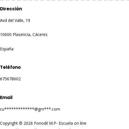
Dirección
Avd del Valle, 19
10600 Plasencia, Cáceres
España
Teléfono
675678602
Email
cu
*************@gm***.c
om
Copyright © 2026 Fonodil M.P- Escuela on line