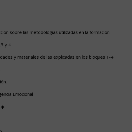
cción sobre las metodologías utilizadas en la formación.
3 y 4.
idades y materiales de las explicadas en los bloques 1-4
.
ión.
igencia Emocional
aje
o.