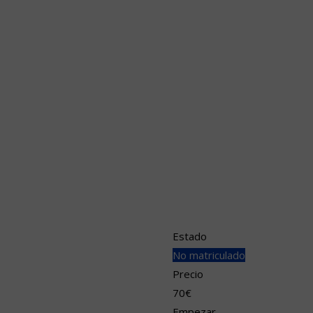
Plataforma LOGO + Pe
Estado
No matriculado
Precio
70€
Empezar