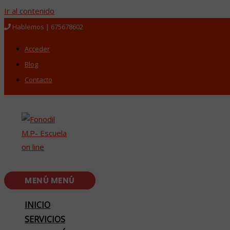
Ir al contenido
Hablemos | 675678602
Acceder
Blog
Contacto
MENÚ
MENÚ
INICIO
SERVICIOS