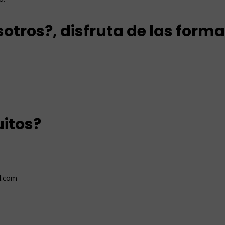
otros?, disfruta de las forma
uitos?
l.com