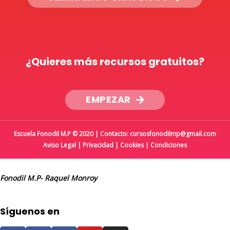
¿Quieres más recursos gratuitos?
EMPEZAR
Escuela Fonodil M.P © 2020 | Contacto: cursosfonodilmp@gmail.com
Aviso Legal
|
Privacidad
|
Cookies
|
Condiciones
Fonodil M.P- Raquel Monroy
Síguenos en