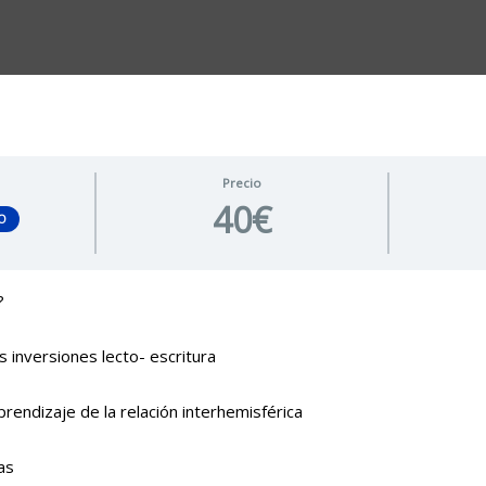
Precio
40€
O
?
nversiones lecto- escritura
ndizaje de la relación interhemisférica
as