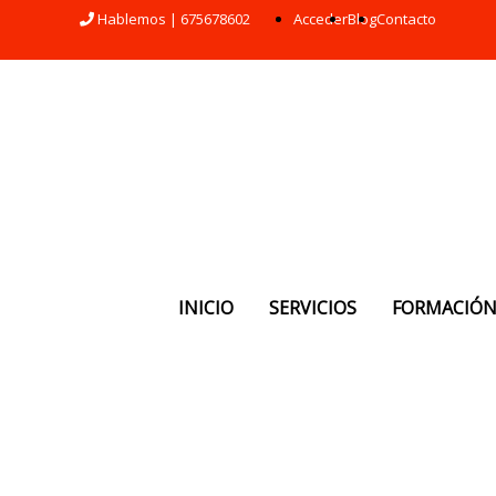
Hablemos | 675678602
Acceder
Blog
Contacto
INICIO
SERVICIOS
FORMACIÓ