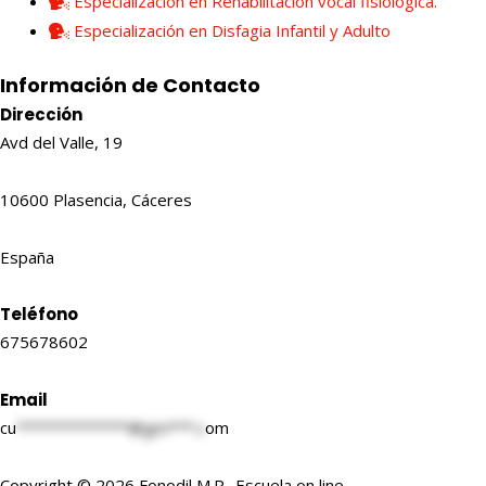
Especialización en Rehabilitación vocal fisiológica.
Especialización en Disfagia Infantil y Adulto
Información de Contacto
Dirección
Avd del Valle, 19
10600 Plasencia, Cáceres
España
Teléfono
675678602
Email
cu
*************@gm***.c
om
Copyright © 2026 Fonodil M.P- Escuela on line