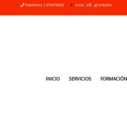
Hablemos | 675678602
Acceder
Blog
Contacto
INICIO
SERVICIOS
FORMACIÓ