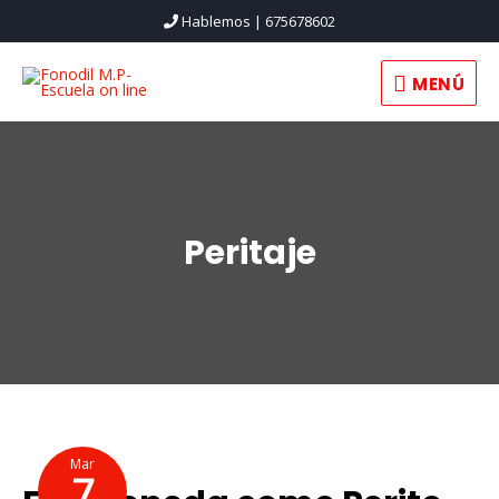
Hablemos | 675678602
MENÚ
Peritaje
Mar
7