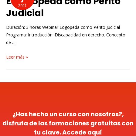
El Logopeda como Perito
2021
Judicial
Duración: 3 horas Webinar Logopeda como Perito Judicial
Programa: Introducción: Discapacidad en derecho. Concepto
de …
Leer más »
¿Has hecho un curso con nosotros?,
disfruta de las formaciones gratuitas con
tu clave. Accede aquí