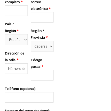
completo
*
correo
electrónico
*
País /
Región
*
Región /
Provincia
*
Dirección de
la calle
*
Código
postal
*
Teléfono
(opcional)
Nombre del curso
(opcional)