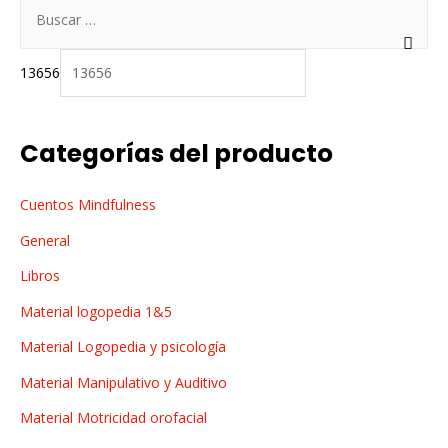
B
u
s
13656
c
a
r
Categorías del producto
:
Cuentos Mindfulness
General
Libros
Material logopedia 1&5
Material Logopedia y psicología
Material Manipulativo y Auditivo
Material Motricidad orofacial