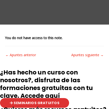
You do not have access to this note.
Navegación
←
Apuntes anterior
Apuntes siguiente
→
de
entradas
¿Has hecho un curso con
nosotros?, disfruta de las
formaciones gratuitas con tu
clave. Accede aquí
SEMINARIOS GRATUITOS