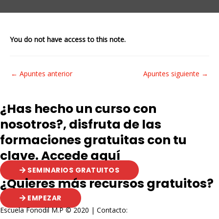
You do not have access to this note.
Navegación
←
Apuntes anterior
Apuntes siguiente
→
de
entradas
¿Has hecho un curso con
nosotros?, disfruta de las
formaciones gratuitas con tu
clave. Accede aquí
SEMINARIOS GRATUITOS
¿Quieres más recursos gratuitos?
EMPEZAR
Escuela Fonodil M.P © 2020 | Contacto: