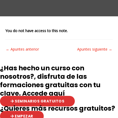
You do not have access to this note.
Navegación
←
Apuntes anterior
Apuntes siguiente
→
de
entradas
¿Has hecho un curso con
nosotros?, disfruta de las
formaciones gratuitas con tu
clave. Accede aquí
SEMINARIOS GRATUITOS
¿Quieres más recursos gratuitos?
EMPEZAR