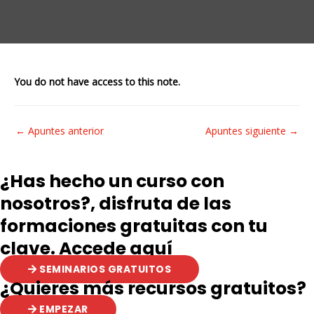
You do not have access to this note.
Navegación
←
Apuntes anterior
Apuntes siguiente
→
de
entradas
¿Has hecho un curso con
nosotros?, disfruta de las
formaciones gratuitas con tu
clave. Accede aquí
SEMINARIOS GRATUITOS
¿Quieres más recursos gratuitos?
EMPEZAR