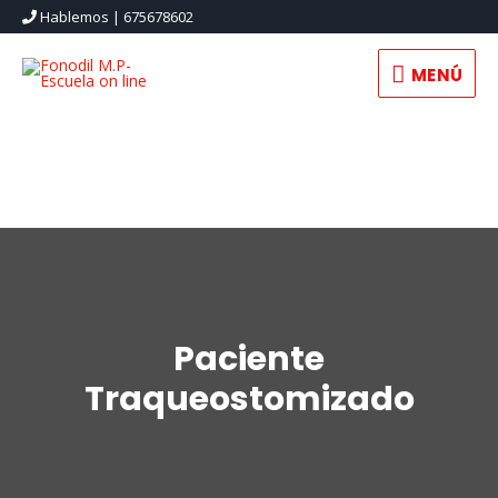
Hablemos | 675678602
MENÚ
MENÚ
Paciente
Traqueostomizado