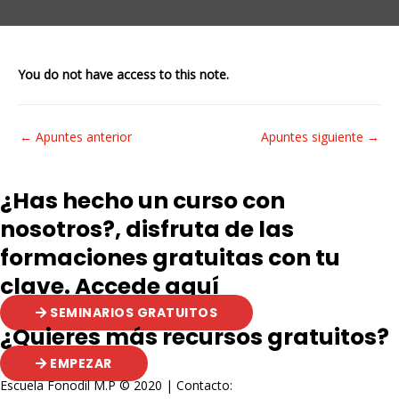
You do not have access to this note.
Navegación
←
Apuntes anterior
Apuntes siguiente
→
de
entradas
¿Has hecho un curso con
nosotros?, disfruta de las
formaciones gratuitas con tu
clave. Accede aquí
SEMINARIOS GRATUITOS
¿Quieres más recursos gratuitos?
EMPEZAR
Escuela Fonodil M.P © 2020 | Contacto: