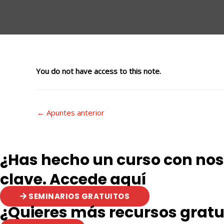
You do not have access to this note.
Navegación
←
Apuntes anterior
de
entradas
¿Has hecho un curso con noso
clave. Accede aquí
SEMINARIOS GRATUITOS
¿Quieres más recursos gratu