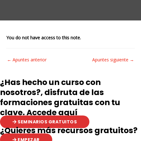
You do not have access to this note.
Navegación
←
Apuntes anterior
Apuntes siguiente
→
de
entradas
¿Has hecho un curso con
nosotros?, disfruta de las
formaciones gratuitas con tu
clave. Accede aquí
SEMINARIOS GRATUITOS
¿Quieres más recursos gratuitos?
EMPEZAR