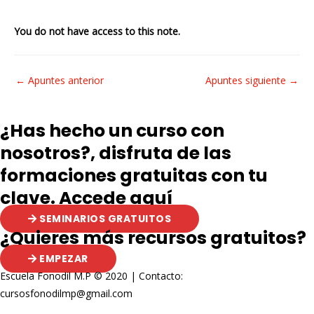
You do not have access to this note.
Navegación
←
Apuntes anterior
Apuntes siguiente
→
de
entradas
¿Has hecho un curso con
nosotros?, disfruta de las
formaciones gratuitas con tu
clave. Accede aquí
SEMINARIOS GRATUITOS
¿Quieres más recursos gratuitos?
EMPEZAR
Escuela Fonodil M.P © 2020 | Contacto:
cursosfonodilmp@gmail.com