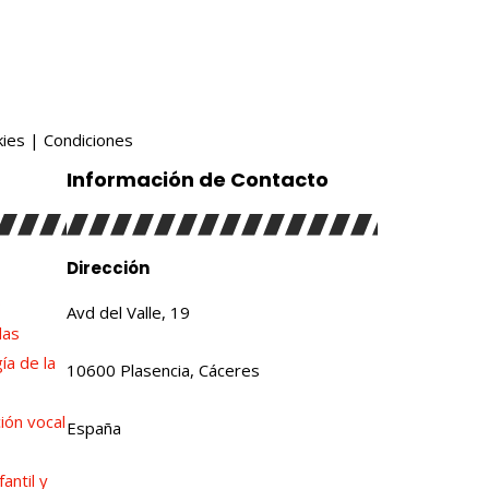
ies
|
Condiciones
Información de Contacto
Dirección
o
Avd del Valle, 19
das
a de la
10600 Plasencia, Cáceres
ión vocal
España
antil y