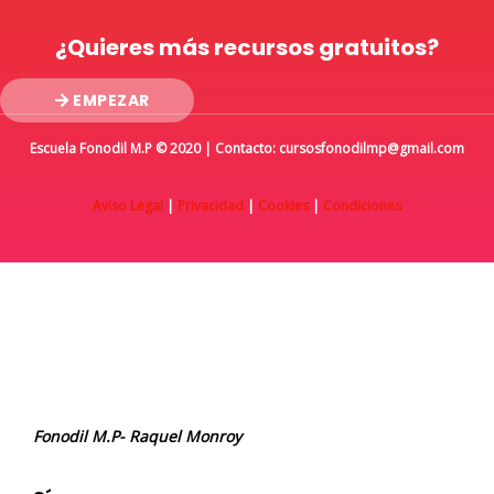
¿Quieres más recursos gratuitos?
EMPEZAR
Escuela Fonodil M.P © 2020 | Contacto: cursosfonodilmp@gmail.com
Aviso Legal
|
Privacidad
|
Cookies
|
Condiciones
Fonodil M.P- Raquel Monroy