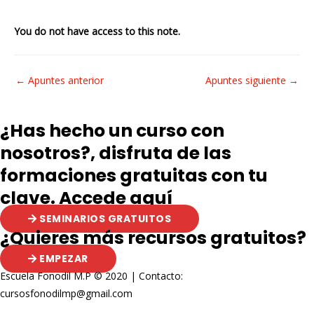
You do not have access to this note.
Navegación
←
Apuntes anterior
Apuntes siguiente
→
de
entradas
¿Has hecho un curso con
nosotros?, disfruta de las
formaciones gratuitas con tu
clave. Accede aquí
SEMINARIOS GRATUITOS
¿Quieres más recursos gratuitos?
EMPEZAR
Escuela Fonodil M.P © 2020 | Contacto:
cursosfonodilmp@gmail.com