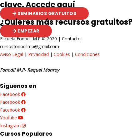
clave. Accede aquí
SEMINARIOS GRATUITOS
¿Quieres más recursos gratuitos?
EMPEZAR
Escuela Fonodil M.P © 2020 | Contacto:
cursosfonodilmp@gmail.com
Aviso Legal
|
Privacidad
|
Cookies
|
Condiciones
Fonodil M.P- Raquel Monroy
Síguenos en
Facebook
Facebook
Facebook
Youtube
Instagram
Cursos Populares