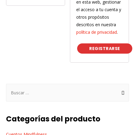
en esta web, gestionar
el acceso a tu cuenta y
otros propósitos
descritos en nuestra
política de privacidad
.
REGISTRARSE
B
u
s
c
Categorías del producto
a
r
Cuentos Mindfulness