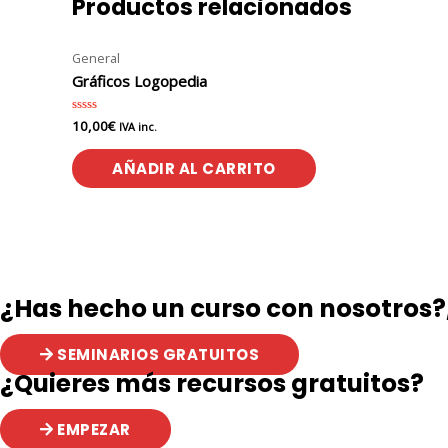
Productos relacionados
General
Gráficos Logopedia
10,00
€
Valorado
IVA inc.
en
0
de
AÑADIR AL CARRITO
5
¿Has hecho un curso con nosotros?,
SEMINARIOS GRATUITOS
¿Quieres más recursos gratuitos?
EMPEZAR