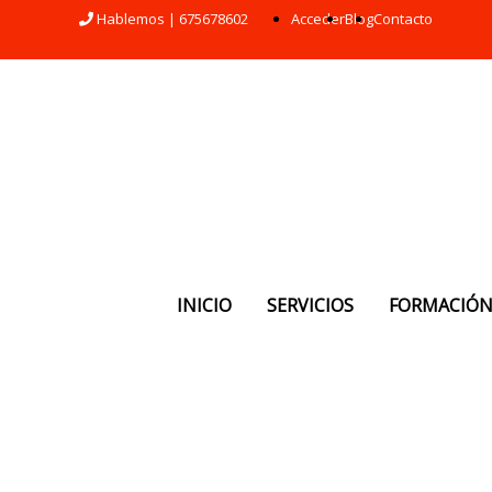
Hablemos | 675678602
Acceder
Blog
Contacto
INICIO
SERVICIOS
FORMACIÓ