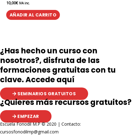
10,00
€
Valorado
IVA inc.
en
0
de
AÑADIR AL CARRITO
5
¿Has hecho un curso con
nosotros?, disfruta de las
formaciones gratuitas con tu
clave. Accede aquí
SEMINARIOS GRATUITOS
¿Quieres más recursos gratuitos?
EMPEZAR
Escuela Fonodil M.P © 2020 | Contacto:
cursosfonodilmp@gmail.com