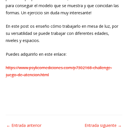
para conseguir el modelo que se muestra y que coincidan las
formas. Un ejercicio sin duda muy interesante!
En este post os enseño cómo trabajarlo en mesa de luz, por
su versatilidad se puede trabajar con diferentes edades,
niveles y espacios.
Puedes adquirirlo en este enlace:
https://www.psylicomediciones.com/p7302168-challenge-
juego-de-atencion.html
Navegación
←
Entrada anterior
Entrada siguiente
→