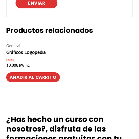
Productos relacionados
General
Gráficos Logopedia
10,00
€
Valorado
IVA inc.
en
0
de
AÑADIR AL CARRITO
5
¿Has hecho un curso con
nosotros?, disfruta de las
formaciones gratuitas con tu