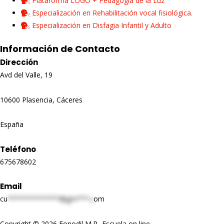
Plataforma LOGO + Pedagogía de la Luz
Especialización en Rehabilitación vocal fisiológica.
Especialización en Disfagia Infantil y Adulto
Información de Contacto
Dirección
Avd del Valle, 19
10600 Plasencia, Cáceres
España
Teléfono
675678602
Email
cu
*************@gm***.c
om
Copyright © 2026 Fonodil M.P- Escuela on line