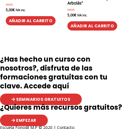
Arbolás”
5,00
€
Valorado
IVA inc.
en
5,00
€
Valorado
IVA inc.
0
en
de
AÑADIR AL CARRITO
0
5
de
AÑADIR AL CARRITO
5
¿Has hecho un curso con
nosotros?, disfruta de las
formaciones gratuitas con tu
clave. Accede aquí
SEMINARIOS GRATUITOS
¿Quieres más recursos gratuitos?
EMPEZAR
Escuela Fonodil M.P © 2020 | Contacto: