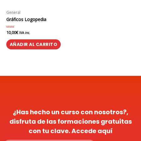
General
Gráficos Logopedia
10,00
€
Valorado
IVA inc.
en
0
de
AÑADIR AL CARRITO
5
¿Has hecho un curso con nosotros?,
disfruta de las formaciones gratuitas
con tu clave. Accede aquí