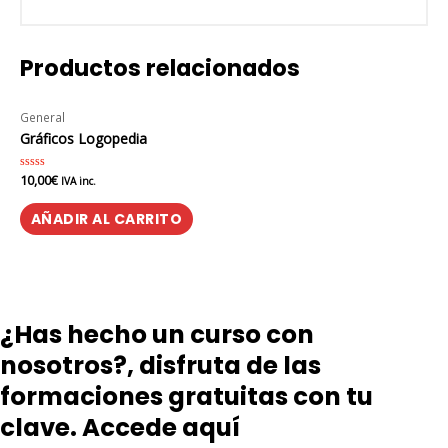
Productos relacionados
General
Gráficos Logopedia
10,00
€
Valorado
IVA inc.
en
0
de
AÑADIR AL CARRITO
5
¿Has hecho un curso con
nosotros?, disfruta de las
formaciones gratuitas con tu
clave. Accede aquí