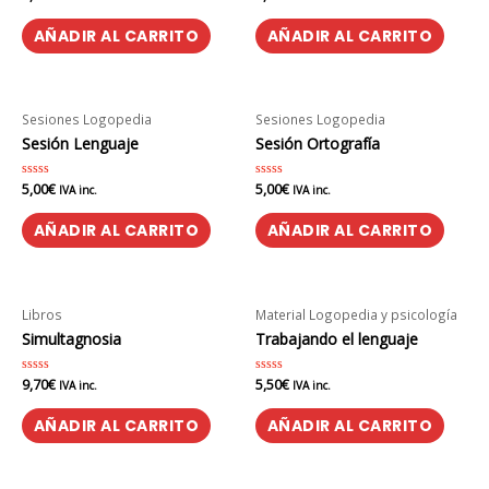
en
en
0
0
de
de
AÑADIR AL CARRITO
AÑADIR AL CARRITO
5
5
Sesiones Logopedia
Sesiones Logopedia
Sesión Lenguaje
Sesión Ortografía
5,00
€
5,00
€
Valorado
Valorado
IVA inc.
IVA inc.
en
en
0
0
de
de
AÑADIR AL CARRITO
AÑADIR AL CARRITO
5
5
Libros
Material Logopedia y psicología
Simultagnosia
Trabajando el lenguaje
9,70
€
5,50
€
Valorado
Valorado
IVA inc.
IVA inc.
en
en
0
0
de
de
AÑADIR AL CARRITO
AÑADIR AL CARRITO
5
5