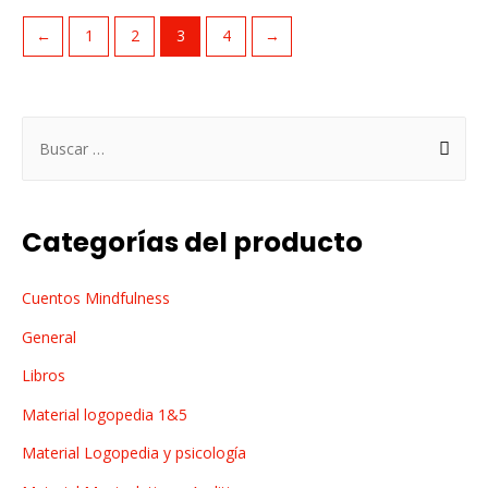
←
1
2
3
4
→
B
u
s
c
Categorías del producto
a
r
Cuentos Mindfulness
:
General
Libros
Material logopedia 1&5
Material Logopedia y psicología