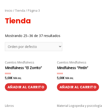
Inicio
/
Tienda
/ Página 3
Tienda
Mostrando 25–36 de 37 resultados
Cuentos Mindfulness
Cuentos Mindfulness
Mindfulness “El Zorrito”
Mindfulness “Pintín”
5,00
€
5,00
€
Valorado
Valorado
IVA inc.
IVA inc.
en
en
0
0
de
de
AÑADIR AL CARRITO
AÑADIR AL CARRITO
5
5
Libros
Material Logopedia y psicología