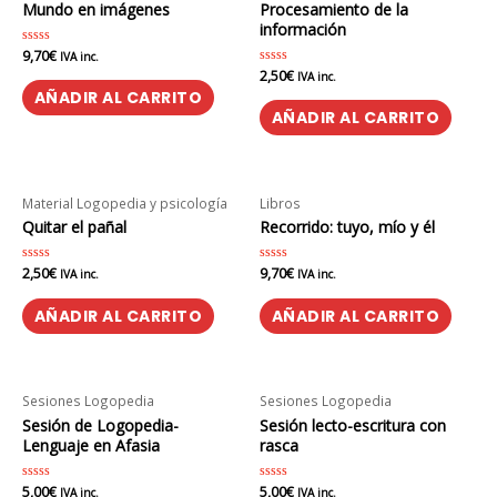
Mundo en imágenes
Procesamiento de la
información
9,70
€
Valorado
IVA inc.
en
2,50
€
Valorado
IVA inc.
0
en
de
AÑADIR AL CARRITO
0
5
de
AÑADIR AL CARRITO
5
Material Logopedia y psicología
Libros
Quitar el pañal
Recorrido: tuyo, mío y él
2,50
€
9,70
€
Valorado
Valorado
IVA inc.
IVA inc.
en
en
0
0
de
de
AÑADIR AL CARRITO
AÑADIR AL CARRITO
5
5
Sesiones Logopedia
Sesiones Logopedia
Sesión de Logopedia-
Sesión lecto-escritura con
Lenguaje en Afasia
rasca
5,00
€
5,00
€
Valorado
Valorado
IVA inc.
IVA inc.